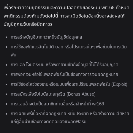
เพื่อรักษาความยุติธรรมและความปลอดภัยของระบบ wr168 กำหนด
พฤติกรรมต้องห้ามดังต่อไปนี้ การละเมิดข้อใดข้อหนึ่งอาจส่งผลให้
บัญชีถูกระงับหรือปิดถาวร
การสร้างบัญชีมากกว่าหนึ่งบัญชีต่อบุคคล
การใช้ซอฟต์แวร์อัตโนมัติ บอท หรือโปรแกรมใดๆ เพื่อช่วยในการเดิม
พัน
การแฮก โจมตีระบบ หรือพยายามเข้าถึงข้อมูลที่ไม่ได้รับอนุญาต
การฟอกเงินหรือใช้แพลตฟอร์มเป็นช่องทางการเงินผิดกฎหมาย
การใช้ช่องโหว่ของเกมหรือระบบเพื่อเอาเปรียบแพลตฟอร์ม (Exploit)
การสมัครเพื่อรับโบนัสโดยทุจริต (Bonus Abuse)
การแอบอ้างตัวเป็นสมาชิกท่านอื่นหรือเจ้าหน้าที่ wr168
การเผยแพร่เนื้อหาที่ผิดกฎหมาย หมิ่นประมาท หรือสร้างความเสียหาย
แก่ผู้อื่นผ่านช่องทางติดต่อของแพลตฟอร์ม