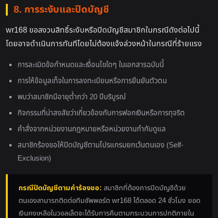
8. การระงับและปิดบัญชี
wr168 ขอสงวนสิทธิ์ระงับหรือปิดบัญชีสมาชิกในกรณีดังต่อไปนี้
โดยอาจดำเนินการทันทีโดยไม่ต้องแจ้งล่วงหน้าในกรณีที่ร้ายแรง
การละเมิดข้อกำหนดและเงื่อนไขใดๆ ในเอกสารฉบับนี้
การให้ข้อมูลเท็จในการลงทะเบียนหรือการยืนยันตัวตน
พบว่าสมาชิกมีอายุต่ำกว่า 20 ปีบริบูรณ์
กิจกรรมที่น่าสงสัยว่าเกี่ยวข้องกับการฟอกเงินหรือการทุจริต
คำสั่งจากหน่วยงานกฎหมายหรือหน่วยงานกำกับดูแล
สมาชิกร้องขอให้ปิดบัญชีตามโปรแกรมยกเว้นตนเอง (Self-
Exclusion)
กรณีปิดบัญชีตามคำร้องขอ:
สมาชิกที่ต้องการปิดบัญชีด้วย
ตนเองสามารถติดต่อทีมซัพพอร์ต wr168 ได้ตลอด 24 ชั่วโมง ยอด
เงินคงเหลือในวอลเล็ตจะได้รับการคืนตามกระบวนการปกติภายใน