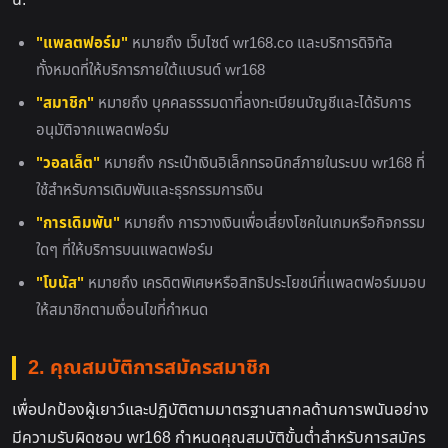
นี้:
"แพลตฟอร์ม"
หมายถึง เว็บไซต์ wr168.co และบริการดิจิทัล
ทั้งหมดที่ให้บริการภายใต้แบรนด์ wr168
"สมาชิก"
หมายถึง บุคคลธรรมดาที่ลงทะเบียนบัญชีและได้รับการ
อนุมัติจากแพลตฟอร์ม
"วอลเล็ต"
หมายถึง กระเป๋าเงินอิเล็กทรอนิกส์ภายในระบบ wr168 ที่
ใช้สำหรับการเดิมพันและธุรกรรมการเงิน
"การเดิมพัน"
หมายถึง การวางเงินเพื่อเสี่ยงโชคในเกมหรือกิจกรรม
ใดๆ ที่ให้บริการบนแพลตฟอร์ม
"โบนัส"
หมายถึง เครดิตพิเศษหรือสิทธิประโยชน์ที่แพลตฟอร์มมอบ
ให้สมาชิกตามเงื่อนไขที่กำหนด
2. คุณสมบัติการสมัครสมาชิก
เพื่อปกป้องผู้เยาว์และปฏิบัติตามมาตรฐานสากลด้านการพนันอย่าง
มีความรับผิดชอบ wr168 กำหนดคุณสมบัติขั้นต่ำสำหรับการสมัคร