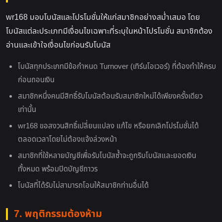
wr168 มอบโบนัสและโปรโมชั่นให้แก่สมาชิกอย่างสม่ำเสมอ โดย
โบนัสแต่ละประเภทมีเงื่อนไขเฉพาะที่ระบุในหน้าโปรโมชั่น สมาชิกต้อง
อ่านและเข้าใจเงื่อนไขก่อนรับโบนัส
โบนัสทุกประเภทมีข้อกำหนด Turnover (เทิร์นโอเวอร์) ที่ต้องทำให้ครบ
ก่อนถอนเงิน
สมาชิกหนึ่งคนมีสิทธิ์รับโบนัสต้อนรับสมาชิกใหม่ได้เพียงครั้งเดียว
เท่านั้น
wr168 ขอสงวนสิทธิ์เปลี่ยนแปลง แก้ไข หรือยกเลิกโปรโมชั่นได้
ตลอดเวลาโดยไม่ต้องแจ้งล่วงหน้า
สมาชิกที่ใช้หลายบัญชีเพื่อรับโบนัสซ้ำจะถูกริบโบนัสและยอดเงิน
ทั้งหมด พร้อมปิดบัญชีถาวร
โบนัสที่ได้รับไม่สามารถโอนให้สมาชิกท่านอื่นได้
7. พฤติกรรมต้องห้าม