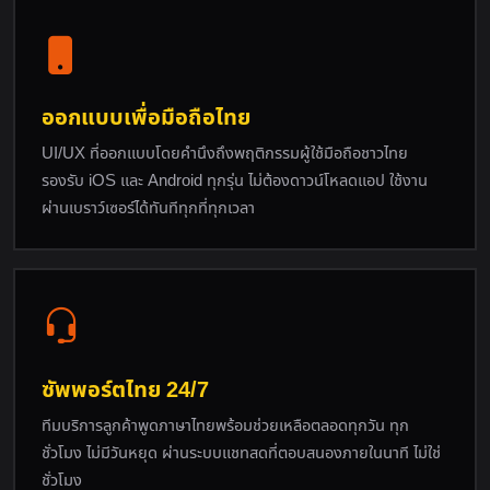
ออกแบบเพื่อมือถือไทย
UI/UX ที่ออกแบบโดยคำนึงถึงพฤติกรรมผู้ใช้มือถือชาวไทย
รองรับ iOS และ Android ทุกรุ่น ไม่ต้องดาวน์โหลดแอป ใช้งาน
ผ่านเบราว์เซอร์ได้ทันทีทุกที่ทุกเวลา
ซัพพอร์ตไทย 24/7
ทีมบริการลูกค้าพูดภาษาไทยพร้อมช่วยเหลือตลอดทุกวัน ทุก
ชั่วโมง ไม่มีวันหยุด ผ่านระบบแชทสดที่ตอบสนองภายในนาที ไม่ใช่
ชั่วโมง