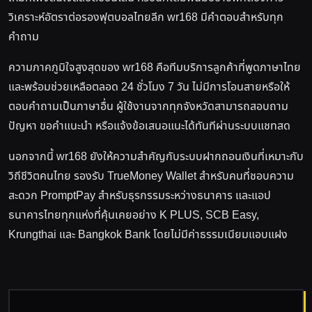
วิเคราะห์อัตราต่อรองฟุตบอลไทยลีก wr168 มีคำตอบสำหรับทุก
คำถาม
ความภาคภูมิใจสูงสุดของ wr168 คือทีมบริการลูกค้าที่พูดภาษาไทย
และพร้อมช่วยเหลือตลอด 24 ชั่วโมง 7 วัน ไม่มีการโอนสายหรือให้
ตอบคำถามเป็นภาษาอื่น ผู้ใช้งานจากทุกจังหวัดสามารถสอบถาม
ปัญหา ขอคำแนะนำ หรือแจ้งข้อเสนอแนะได้ทันทีผ่านระบบแชทสด
นอกจากนี้ wr168 ยังให้ความสำคัญกับระบบฝากถอนเงินที่เหมาะกับ
วิถีชีวิตคนไทย รองรับ TrueMoney Wallet สำหรับคนที่ชอบความ
สะดวก PromptPay สำหรับธุรกรรมระหว่างธนาคาร และแอป
ธนาคารไทยทุกแห่งที่คุ้นเคยอย่าง K PLUS, SCB Easy,
Krungthai และ Bangkok Bank โดยไม่มีค่าธรรมเนียมแอบแฝง