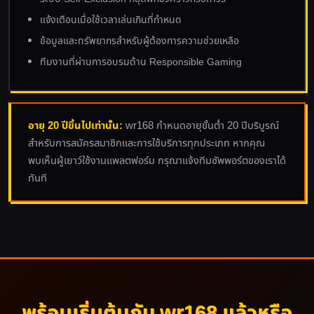
แจ้งเตือนเมื่อใช้เวลาเล่นเกินที่กำหนด
ข้อมูลและทรัพยากรสำหรับผู้ต้องการความช่วยเหลือ
ทีมงานที่ผ่านการอบรมด้าน Responsible Gaming
อายุ 20 ปีขึ้นไปเท่านั้น:
wr168 กำหนดอายุขั้นต่ำ 20 ปีบริบูรณ์
สำหรับการสมัครสมาชิกและการใช้บริการทุกประเภท หากคุณ
พบเห็นผู้เยาว์ใช้งานแพลตฟอร์ม กรุณาแจ้งทีมซัพพอร์ตของเราได้
ทันที
พร้อมเริ่มต้นกับ wr168 แล้วหรือ