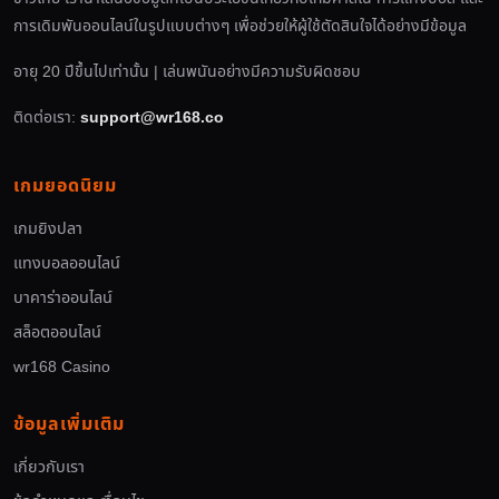
การเดิมพันออนไลน์ในรูปแบบต่างๆ เพื่อช่วยให้ผู้ใช้ตัดสินใจได้อย่างมีข้อมูล
อายุ 20 ปีขึ้นไปเท่านั้น | เล่นพนันอย่างมีความรับผิดชอบ
ติดต่อเรา:
support@wr168.co
เกมยอดนิยม
เกมยิงปลา
แทงบอลออนไลน์
บาคาร่าออนไลน์
สล็อตออนไลน์
wr168 Casino
ข้อมูลเพิ่มเติม
เกี่ยวกับเรา