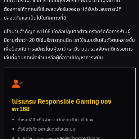
กับความรับผิดชอบ เราไม่ได้มุ่งเพียงแค่เพิ่มจำนวนผู้เล่น แต่
ต้องการให้ทุกคนที่ใช้แพลตฟอร์มของเราได้รับประสบการณ์ที่
ปลอดภัยและเป็นไปในทิศทางที่ดี
นโยบายสำคัญที่ wr168 ยึดถือปฏิบัติอย่างเคร่งครัดคือการห้ามผู้
มีอายุต่ำกว่า 20 ปีใช้บริการทุกชนิด เราใช้ระบบยืนยันตัวตนหลายชั้น
เพื่อป้องกันการสมัครโดยผู้เยาว์ และมีระบบตรวจจับพฤติกรรมการ
เล่นที่ผิดปกติเพื่อช่วยเหลือผู้ที่อาจมีปัญหาการพนัน
โปรแกรม Responsible Gaming ของ
wr168
กำหนดลิมิตเงินฝากรายวัน/รายสัปดาห์ได้เอง
ตั้งขีดจำกัดเวลาเล่นต่อวันในระบบ
ระบบ Self-Exclusion หยุดพักชั่วคราวหรือถาวร