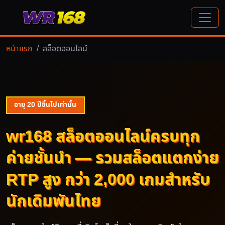
หน้าแรก
สล็อตออนไลน์
อายุ 20 ปีขึ้นไปเท่านั้น
wr168 สล็อตออนไลน์ครบทุก
ค่ายชั้นนำ — รวมสล็อตแตกง่าย
RTP สูง กว่า 2,000 เกมสำหรับ
นักเดิมพันไทย