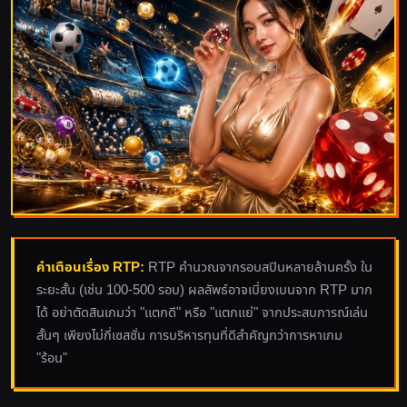
คำเตือนเรื่อง RTP:
RTP คำนวณจากรอบสปินหลายล้านครั้ง ใน
ระยะสั้น (เช่น 100-500 รอบ) ผลลัพธ์อาจเบี่ยงเบนจาก RTP มาก
ได้ อย่าตัดสินเกมว่า "แตกดี" หรือ "แตกแย่" จากประสบการณ์เล่น
สั้นๆ เพียงไม่กี่เซสชั่น การบริหารทุนที่ดีสำคัญกว่าการหาเกม
"ร้อน"