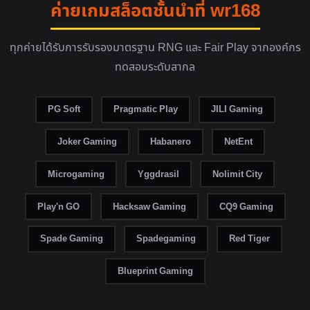
ค่ายเกมสล็อตชั้นนำที่ wr168
ทุกค่ายได้รับการรับรองมาตรฐาน RNG และ Fair Play จากองค์กร
ทดสอบระดับสากล
PG Soft
Pragmatic Play
JILI Gaming
Joker Gaming
Habanero
NetEnt
Microgaming
Yggdrasil
Nolimit City
Play'n GO
Hacksaw Gaming
CQ9 Gaming
Spade Gaming
Spadegaming
Red Tiger
Blueprint Gaming