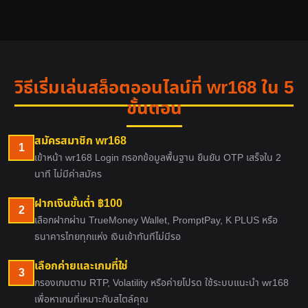
วิธีเริ่มเล่นสล็อตออนไลน์ที่ wr168 ใน 5
ขั้นตอน
สมัครสมาชิก wr168
1
เข้าหน้า wr168 Login กรอกข้อมูลพื้นฐาน ยืนยัน OTP เสร็จใน 2
นาที ไม่มีค่าสมัคร
ฝากเงินขั้นต่ำ ฿100
2
เลือกฝากผ่าน TrueMoney Wallet, PromptPay, K PLUS หรือ
ธนาคารไทยทุกแห่ง เงินเข้าทันทีไม่มีรอ
เลือกค่ายและเกมที่ใช่
3
กรองเกมตาม RTP, Volatility หรือค่ายโปรด ใช้ระบบแนะนำ wr168
เพื่อหาเกมที่เหมาะกับสไตล์คุณ