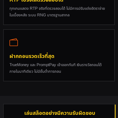
RTP โปร่งใสตรวจสอบได้
ทุกเกมแสดง RTP จริงที่ตรวจสอบได้ ไม่มีการปรับแต่งอัตราจ่าย
ในเบื้องหลัง ระบบ RNG มาตรฐานสากล
ฝากถอนรวดเร็วที่สุด
TrueMoney และ PromptPay เข้าออกทันที เงินรางวัลถอนได้
ภายในนาทีเดียว ไม่มีขั้นต่ำการถอน
เล่นสล็อตอย่างมีความรับผิดชอบ