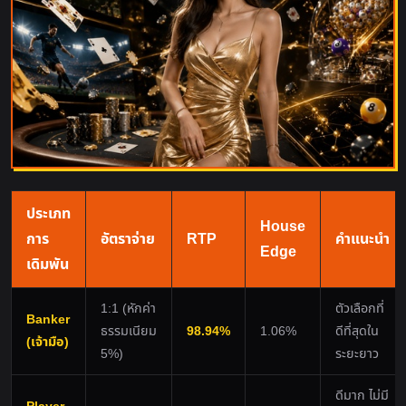
ประเภท
House
การ
อัตราจ่าย
RTP
คำแนะนำ
Edge
เดิมพัน
1:1 (หักค่า
ตัวเลือกที่
Banker
ธรรมเนียม
98.94%
1.06%
ดีที่สุดใน
(เจ้ามือ)
5%)
ระยะยาว
ดีมาก ไม่มี