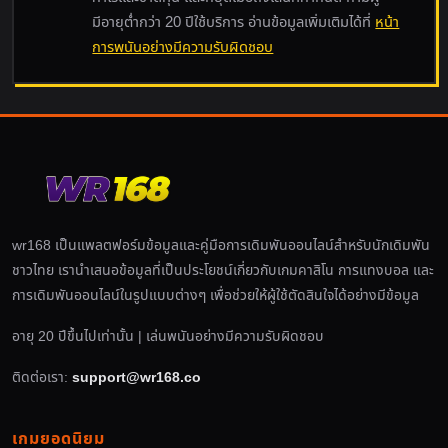
มีอายุต่ำกว่า 20 ปีใช้บริการ อ่านข้อมูลเพิ่มเติมได้ที่
หน้า
การพนันอย่างมีความรับผิดชอบ
wr168 เป็นแพลตฟอร์มข้อมูลและคู่มือการเดิมพันออนไลน์สำหรับนักเดิมพัน
ชาวไทย เรานำเสนอข้อมูลที่เป็นประโยชน์เกี่ยวกับเกมคาสิโน การแทงบอล และ
การเดิมพันออนไลน์ในรูปแบบต่างๆ เพื่อช่วยให้ผู้ใช้ตัดสินใจได้อย่างมีข้อมูล
อายุ 20 ปีขึ้นไปเท่านั้น | เล่นพนันอย่างมีความรับผิดชอบ
ติดต่อเรา:
support@wr168.co
เกมยอดนิยม