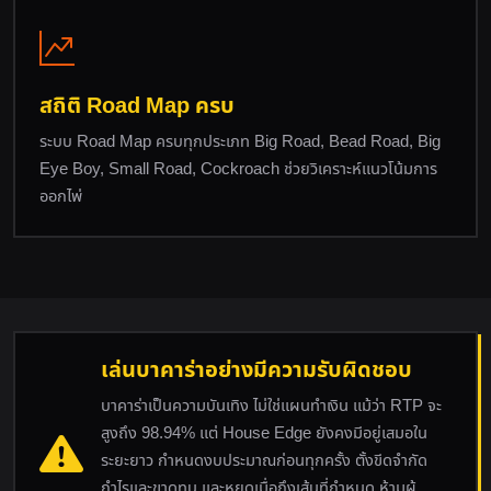
สถิติ Road Map ครบ
ระบบ Road Map ครบทุกประเภท Big Road, Bead Road, Big
Eye Boy, Small Road, Cockroach ช่วยวิเคราะห์แนวโน้มการ
ออกไพ่
เล่นบาคาร่าอย่างมีความรับผิดชอบ
บาคาร่าเป็นความบันเทิง ไม่ใช่แผนทำเงิน แม้ว่า RTP จะ
สูงถึง 98.94% แต่ House Edge ยังคงมีอยู่เสมอใน
ระยะยาว กำหนดงบประมาณก่อนทุกครั้ง ตั้งขีดจำกัด
กำไรและขาดทุน และหยุดเมื่อถึงเส้นที่กำหนด ห้ามผู้