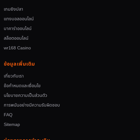
เกมยิงปลา
แทงบอลออนไลน์
บาคาร่าออนไลน์
สล็อตออนไลน์
wr168 Casino
ข้อมูลเพิ่มเติม
เกี่ยวกับเรา
ข้อกำหนดและเงื่อนไข
นโยบายความเป็นส่วนตัว
การพนันอย่างมีความรับผิดชอบ
FAQ
Sitemap