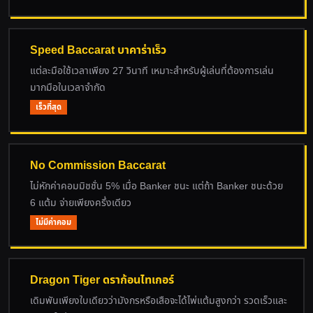
Speed Baccarat บาคาร่าเร็ว
แต่ละมือใช้เวลาเพียง 27 วินาที เหมาะสำหรับผู้เล่นที่ต้องการเล่น
มากมือในเวลาจำกัด
เร็วที่สุด
No Commission Baccarat
ไม่หักค่าคอมมิชชั่น 5% เมื่อ Banker ชนะ แต่ถ้า Banker ชนะด้วย
6 แต้ม จ่ายเพียงครึ่งเดียว
ไม่มีค่าคอม
Dragon Tiger ดราก้อนไทเกอร์
เดิมพันเพียงใบเดียวว่ามังกรหรือเสือจะได้ไพ่แต้มสูงกว่า รวดเร็วและ