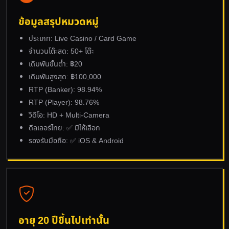
ข้อมูลสรุปหมวดหมู่
ประเภท: Live Casino / Card Game
จำนวนโต๊ะสด: 50+ โต๊ะ
เดิมพันขั้นต่ำ: ฿20
เดิมพันสูงสุด: ฿100,000
RTP (Banker): 98.94%
RTP (Player): 98.76%
วิดีโอ: HD + Multi-Camera
ดีลเลอร์ไทย: ✅ มีให้เลือก
รองรับมือถือ: ✅ iOS & Android
อายุ 20 ปีขึ้นไปเท่านั้น